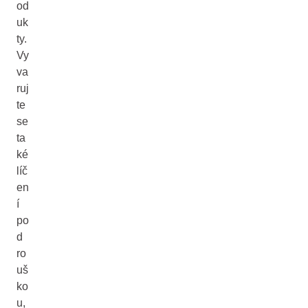
od
uk
ty.
Vy
va
ruj
te
se
ta
ké
líč
en
í
po
d
ro
uš
ko
u,