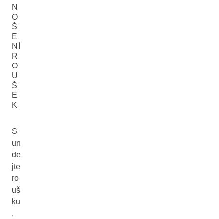
N
O
Š
E
NÍ
R
O
U
Š
E
K
S
un
de
jte
ro
uš
ku
,