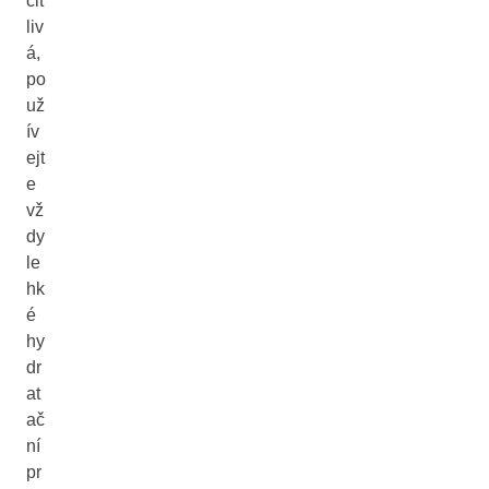
cit
liv
á,
po
už
ív
ejt
e
vž
dy
le
hk
é
hy
dr
at
ač
ní
pr