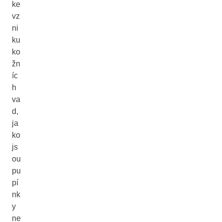
ke
vz
ni
ku
ko
žn
íc
h
va
d,
ja
ko
js
ou
pu
pí
nk
y
ne