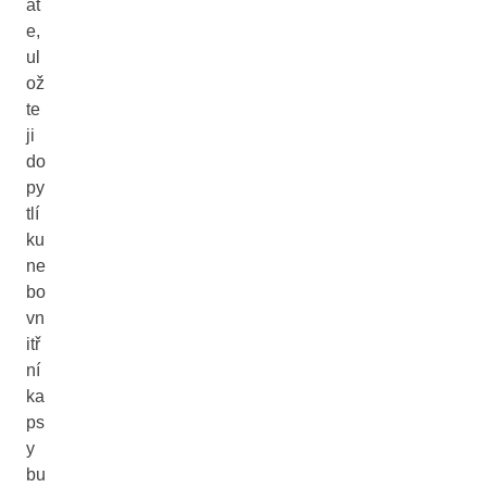
át
e,
ul
ož
te
ji
do
py
tlí
ku
ne
bo
vn
itř
ní
ka
ps
y
bu