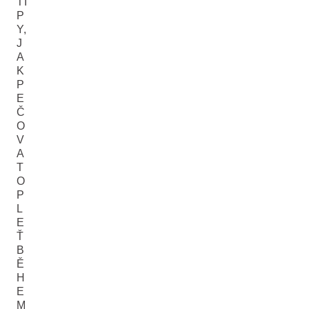
TI
P
Y,
J
A
K
P
E
Č
O
V
A
T
O
P
L
E
Ť
B
Ě
H
E
M