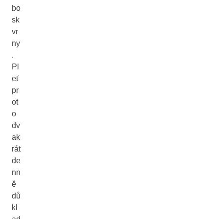
bo
sk
vr
ny
.
Pl
eť
pr
ot
o
dv
ak
rát
de
nn
ě
dů
kl