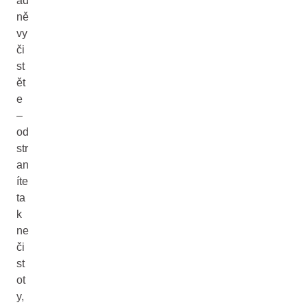
ad
ně
vy
či
st
ět
e
–
od
str
an
íte
ta
k
ne
či
st
ot
y,