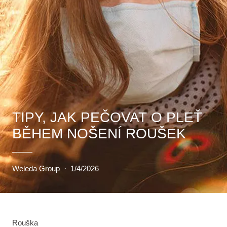
TIPY, JAK PEČOVAT O PLEŤ
BĚHEM NOŠENÍ ROUŠEK
Weleda Group
·
1/4/2026
Rouška