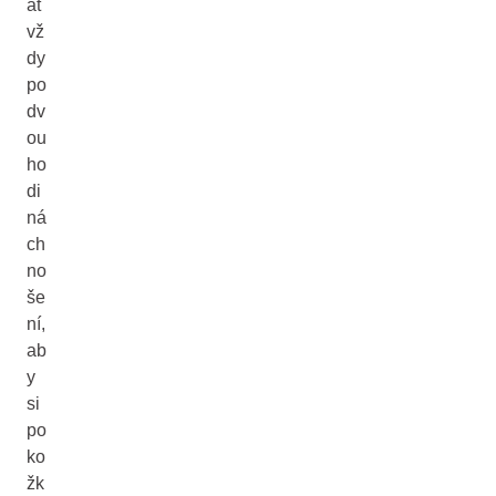
at
vž
dy
po
dv
ou
ho
di
ná
ch
no
še
ní,
ab
y
si
po
ko
žk