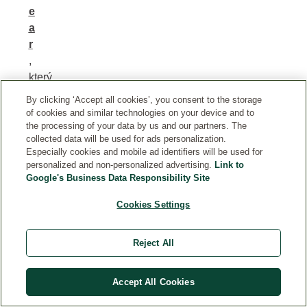
e
a
r
,
který
obsahuje
By clicking ‘Accept all cookies’, you consent to the storage
antibakteriální
of cookies and similar technologies on your device and to
extrakt
the processing of your data by us and our partners. The
collected data will be used for ads personalization.
z
Especially cookies and mobile ad identifiers will be used for
vrbové
personalized and non-personalized advertising.
Link to
kůry,
Google's Business Data Responsibility Site
vaši
Cookies Settings
pokožku
hydratuje,
a
Reject All
to
aniž
Accept All Cookies
by