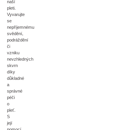
naší
pleti.
Vyvarujte
se
nepříjemnému
svědění,
podráždění
či
vzniku
nevzhledných
skvrn
díky
důkladné
a
správné
péči
o
pleť.
S
její
pomocí