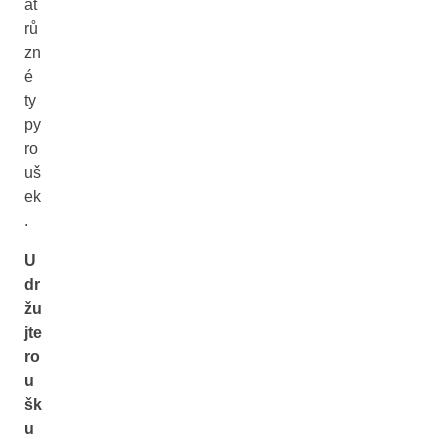
at
rů
zn
é
ty
py
ro
uš
ek
.
U
dr
žu
jte
ro
u
šk
u