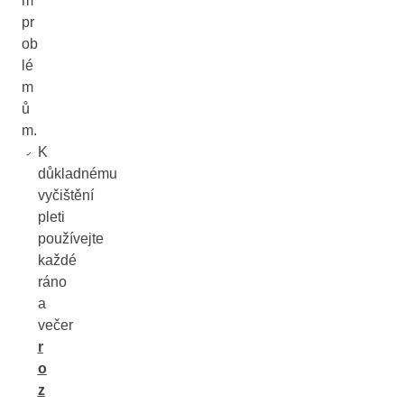
m
pr
ob
lé
m
ů
m.
K
důkladnému
vyčištění
pleti
používejte
každé
ráno
a
večer
r
o
z