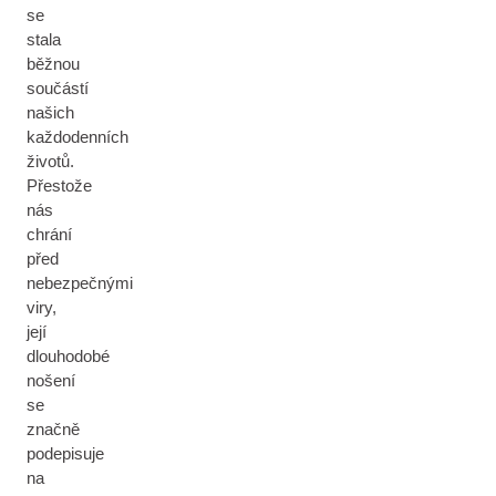
se
stala
běžnou
součástí
našich
každodenních
životů.
Přestože
nás
chrání
před
nebezpečnými
viry,
její
dlouhodobé
nošení
se
značně
podepisuje
na