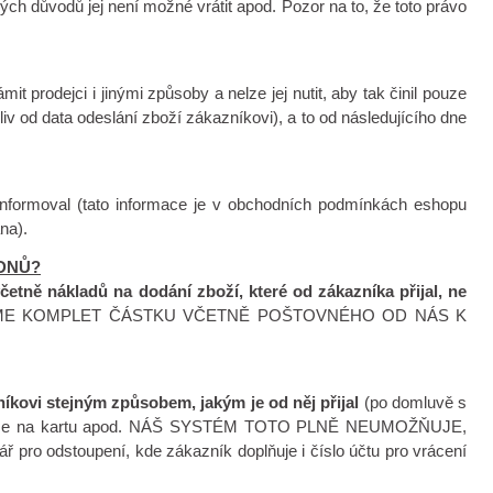
ých důvodů jej není možné vrátit apod. Pozor na to, že toto právo
prodejci i jinými způsoby a nelze jej nutit, aby tak činil pouze
liv od data odeslání zboží zákazníkovi), a to od následujícího dne
 informoval (tato informace je v obchodních podmínkách eshopu
na).
 DNŮ?
tně nákladů na dodání zboží, které od zákazníka přijal, ne
ME KOMPLET ČÁSTKU VČETNĚ POŠTOVNÉHO OD NÁS K
níkovi stejným způsobem, jakým je od něj přijal
(po domluvě s
u, vrací se na kartu apod. NÁŠ SYSTÉM TOTO PLNĚ NEUMOŽŇUJE,
stoupení, kde zákazník doplňuje i číslo účtu pro vrácení