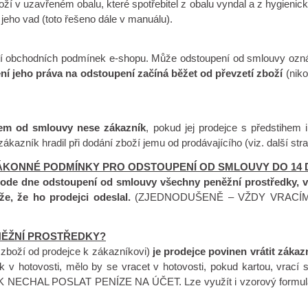
ží v uzavřeném obalu, které spotřebitel z obalu vyndal a z hygienick
jeho vad (toto řešeno dále v manuálu).
tí obchodních podmínek e-shopu. Může odstoupení od smlouvy oznámit 
ění jeho práva na odstoupení začíná běžet od převzetí zboží
(niko
íkem od smlouvy nese zákazník
, pokud jej prodejce s předstihem
ákazník hradil při dodání zboží jemu od prodávajícího (viz. další stra
ZÁKONNÉ PODMÍNKY PRO ODSTOUPENÍ OD SMLOUVY DO 14
 ode dne odstoupení od smlouvy všechny peněžní prostředky, vče
že, že ho prodejci odeslal.
(ZJEDNODUŠENĚ – VŽDY VRACÍ
NĚŽNÍ PROSTŘEDKY?
 zboží od prodejce k zákazníkovi)
je prodejce povinen vrátit zákaz
azník v hotovosti, mělo by se vracet v hotovosti, pokud karto
 POSLAT PENÍZE NA ÚČET. Lze využít i vzorový formulář pro od