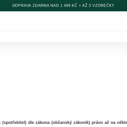
DOPRAVA ZDARMA NAD 1 499 KČ + AŽ 3 VZOREČKY
 (spotřebitel
) dle zákona (občanský zákoník) právo až na někt