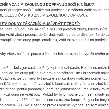
ZNÍKA ZA JÍM ZVOLENOU DOPRAVU ZBOŽÍ K NĚMU?
, který prodejce nabízí, může mu prodejce dle zákona vrátit pouze
E CELOU ČÁSTKU ZA JÍM ZVOLENOU DOPRAVU).
ŮTA DOKDY ZÁKAZNÍK MUSÍ VRÁTIT ZBOŽÍ?
ez udání důvodu činí 14 dnů a běží od převzetí zboží, kdežto lhůt
ně vrátit zboží prodejci do 14 dnů, většinou se to děje tak, že do
dstoupil od smlouvy (např. emailem), vrátí takové zboží i na prodejn
vky více zboží, ale pouze u části z nich se rozhodne využít svého p
 zboží, nikoliv jen části zboží (viz předchozí části). Rozdílnou může
pení od smlouvy přijít o své právo na náhradu jím uhrazených nákla
. Uvádí se, že by mělo být možné zákazníkovi vrátit jen poměrnou
 nižší, pokud by doručoval zboží, které zákazník vrátil a ne zboží, 
pro případ, pokud prodávající nemůže jednoznačně určit, o kolik by byl
. Rozhodnu se vrátit boty. Pokud by bylo možné určit, že náklady n
il za dopravu 150,- kč bez ohledu na to, zda koupil džíny nebo boty 
no celých 150,- Kč. Pozor, že právě uvedené vychází spíše z dohledan