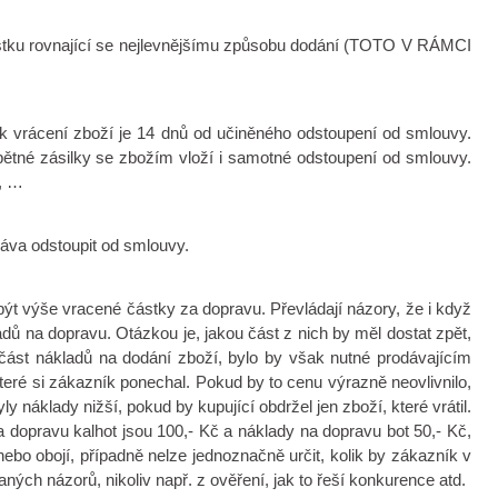
 částku rovnající se nejlevnějšímu způsobu dodání (TOTO V RÁMCI
a k vrácení zboží je 14 dnů od učiněného odstoupení od smlouvy.
 zpětné zásilky se zbožím vloží i samotné odstoupení od smlouvy.
ě, …
ráva odstoupit od smlouvy.
 být výše vracené částky za dopravu. Převládají názory, že i když
dů na dopravu. Otázkou je, jakou část z nich by měl dostat zpět,
 část nákladů na dodání zboží, bylo by však nutné prodávajícím
které si zákazník ponechal. Pokud by to cenu výrazně neovlivnilo,
y náklady nižší, pokud by kupující obdržel jen zboží, které vrátil.
a dopravu kalhot jsou 100,- Kč a náklady na dopravu bot 50,- Kč,
nebo obojí, případně nelze jednoznačně určit, kolik by zákazník v
ých názorů, nikoliv např. z ověření, jak to řeší konkurence atd.