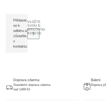
Přihlaste
VLOŽTE
se k
SVOU E-
MAILOVOU
odběru a
ADRESU
zůstaňte
v
kontaktu:
Doprava zdarma
Balení
Standartní doprava zdarma
Doprava ji
nad 1499 Kč