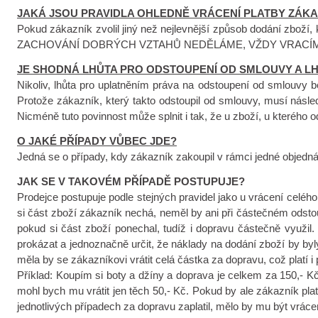
JAKÁ JSOU PRAVIDLA OHLEDNĚ VRÁCENÍ PLATBY ZÁKA
Pokud zákazník zvolil jiný než nejlevnější způsob dodání zboží
ZACHOVÁNÍ DOBRÝCH VZTAHŮ NEDĚLÁME, VŽDY VRACÍM
JE SHODNÁ LHŮTA PRO ODSTOUPENÍ OD SMLOUVY A LH
Nikoliv, lhůta pro uplatněním práva na odstoupení od smlouvy b
Protože zákazník, který takto odstoupil od smlouvy, musí násled
Nicméně tuto povinnost může splnit i tak, že u zboží, u kterého o
O JAKÉ PŘÍPADY VŮBEC JDE?
Jedná se o případy, kdy zákazník zakoupil v rámci jedné objedná
JAK SE V TAKOVÉM PŘÍPADĚ POSTUPUJE?
Prodejce postupuje podle stejných pravidel jako u vrácení celého
si část zboží zákazník nechá, neměl by ani při částečném odstou
pokud si část zboží ponechal, tudíž i dopravu částečně využil
prokázat a jednoznačně určit, že náklady na dodání zboží by byly
měla by se zákazníkovi vrátit celá částka za dopravu, což platí i 
Příklad: Koupím si boty a džíny a doprava je celkem za 150,- Kč
mohl bych mu vrátit jen těch 50,- Kč. Pokud by ale zákazník plat
jednotlivých případech za dopravu zaplatil, mělo by mu být vráce