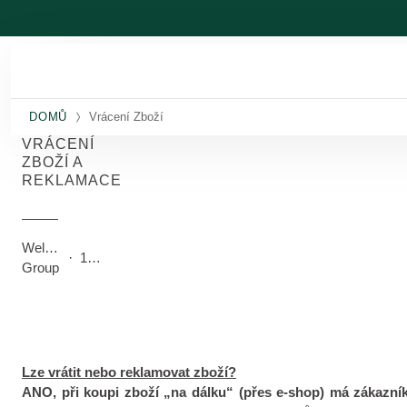
Přeskočit na hlavní obsah
DOMŮ
Vrácení Zboží
VRÁCENÍ
ZBOŽÍ A
REKLAMACE
Weleda
·
12/5/2025
Group
Lze vrátit nebo reklamovat zboží?
ANO, při koupi zboží „na dálku“ (přes e-shop) má
zákazník