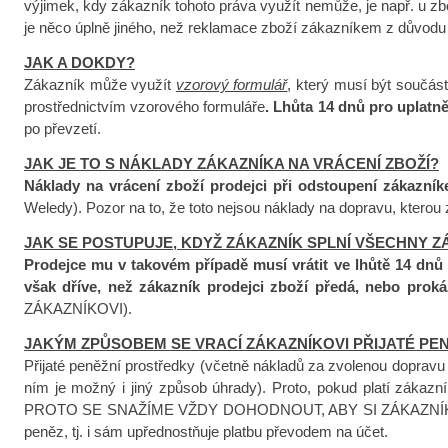
výjimek, kdy zákazník tohoto práva využít nemůže, je např. u zbo
je něco úplně jiného, než reklamace zboží zákazníkem z důvodu 
JAK A DOKDY?
Zákazník může využít
vzorový formulář
, který musí být součás
prostřednictvím vzorového formuláře
. Lhůta 14 dnů pro uplatn
po převzetí.
JAK JE TO S NÁKLADY ZÁKAZNÍKA NA VRÁCENÍ ZBOŽÍ?
Náklady na vrácení zboží prodejci při odstoupení zákazn
Weledy). Pozor na to, že toto nejsou náklady na dopravu, kterou z
JAK SE POSTUPUJE, KDYŽ ZÁKAZNÍK SPLNÍ VŠECHNY 
Prodejce mu v takovém případě musí vrátit ve lhůtě 14 dnů
však dříve, než zákazník prodejci zboží předá, nebo proká
ZÁKAZNÍKOVI).
JAKÝM ZPŮSOBEM SE VRACÍ ZÁKAZNÍKOVI PŘIJATÉ PE
Přijaté peněžní prostředky (včetně nákladů za zvolenou dopravu
ním je možný i jiný způsob úhrady). Proto, pokud platí zák
PROTO SE SNAŽÍME VŽDY DOHODNOUT, ABY SI ZÁKAZNÍK NECHAL
peněz, tj. i sám upřednostňuje platbu převodem na účet.