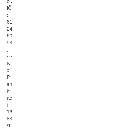
o.,
IČ
:
61
24
60
93
,
se
N
a
P
an
kr
ác
i
16
83
/1