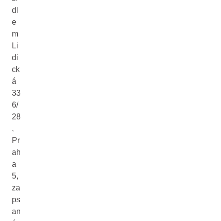
dl
e
m
Li
di
ck
á
33
6/
28
,
Pr
ah
a
5,
za
ps
an