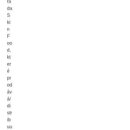
řa
da
S
ki
n
F
oo
d,
kt
er
é
pr
od
áv
á/
di
str
ib
uu