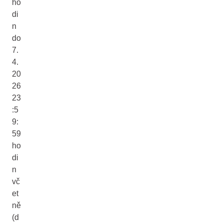
ho
di
n
do
7.
4.
20
26
23
:5
9:
59
ho
di
n
vč
et
ně
(d