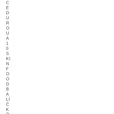
C
E
D
U
R
O
U
A
1
0
S
KI
N
F
O
O
D
B
A
LÍ
Č
K