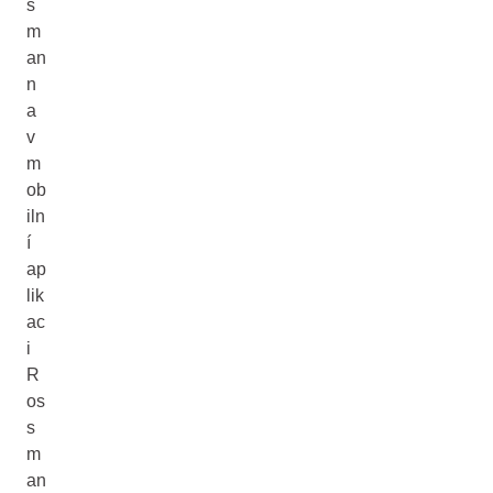
s
m
an
n
a
v
m
ob
iln
í
ap
lik
ac
i
R
os
s
m
an