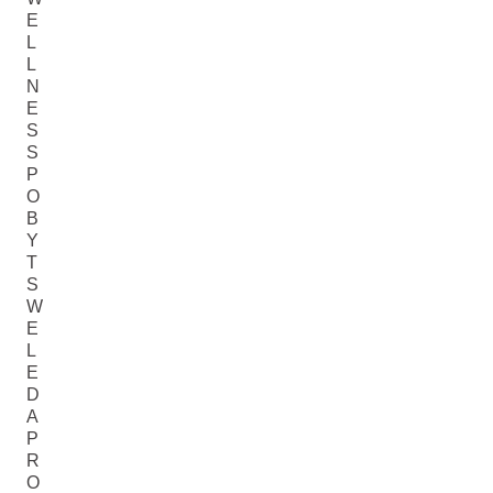
E
L
L
N
E
S
S
P
O
B
Y
T
S
W
E
L
E
D
A
P
R
O