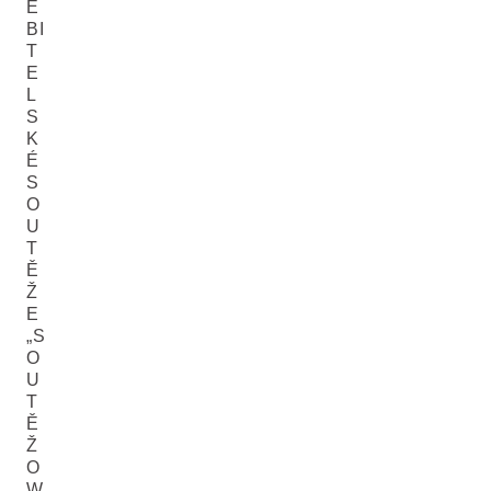
E
BI
T
E
L
S
K
É
S
O
U
T
Ě
Ž
E
„S
O
U
T
Ě
Ž
O
W