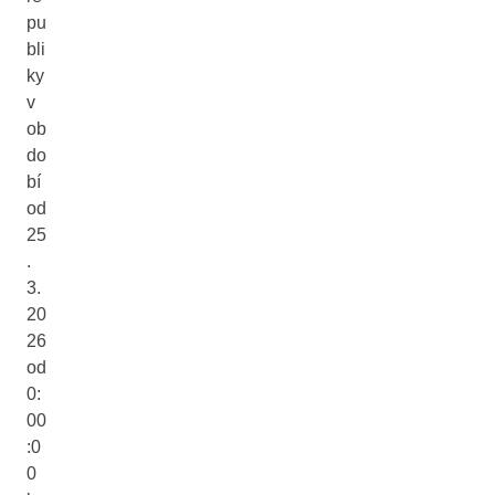
pu
bli
ky
v
ob
do
bí
od
25
.
3.
20
26
od
0:
00
:0
0