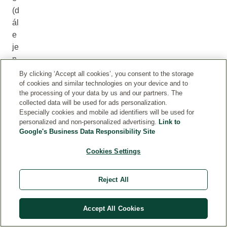
(d
ál
e
je
n
„s
By clicking ‘Accept all cookies’, you consent to the storage
ou
of cookies and similar technologies on your device and to
the processing of your data by us and our partners. The
tě
collected data will be used for ads personalization.
žn
Especially cookies and mobile ad identifiers will be used for
í
personalized and non-personalized advertising.
Link to
vý
Google's Business Data Responsibility Site
ro
Cookies Settings
be
k“)
Reject All
:
N
Accept All Cookies
áz
ev