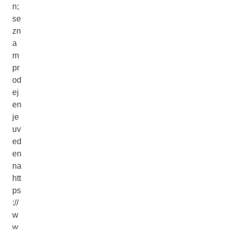
n;
se
zn
a
m
pr
od
ej
en
je
uv
ed
en
na
htt
ps
://
w
w