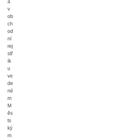
á
v
ob
ch
od
ní
rej
stř
ík
u
ve
de
né
m
M
ěs
ts
ký
m