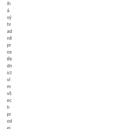
íh
á
vý
hr
ad
ně
pr
os
tře
dn
ict
ví
m
vš
ec
h
pr
od
ej