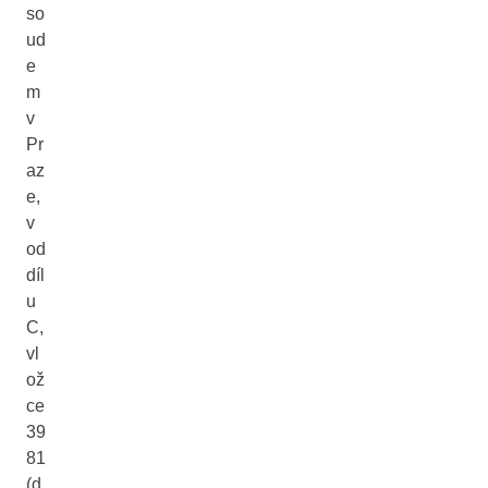
so
ud
e
m
v
Pr
az
e,
v
od
díl
u
C,
vl
ož
ce
39
81
(d