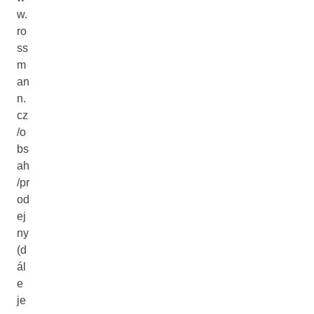
w.
ro
ss
m
an
n.
cz
/o
bs
ah
/pr
od
ej
ny
(d
ál
e
je