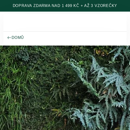
Přeskočit na hlavní obsah
DOPRAVA ZDARMA NAD 1 499 KČ + AŽ 3 VZOREČKY
DOMŮ