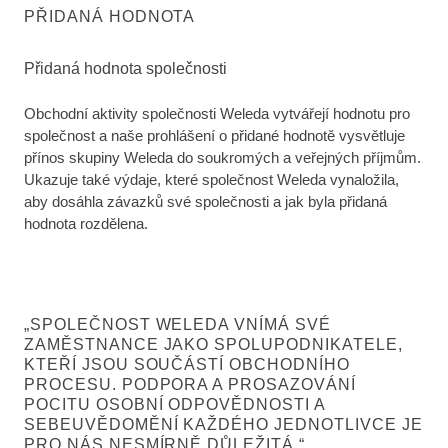
PŘIDANÁ HODNOTA
Přidaná hodnota společnosti
Obchodní aktivity společnosti Weleda vytvářejí hodnotu pro
společnost a naše prohlášení o přidané hodnotě vysvětluje
přínos skupiny Weleda do soukromých a veřejných příjmům.
Ukazuje také výdaje, které společnost Weleda vynaložila,
aby dosáhla závazků své společnosti a jak byla přidaná
hodnota rozdělena.
„SPOLEČNOST WELEDA VNÍMÁ SVÉ
ZAMĚSTNANCE JAKO SPOLUPODNIKATELE,
KTEŘÍ JSOU SOUČÁSTÍ OBCHODNÍHO
PROCESU. PODPORA A PROSAZOVÁNÍ
POCITU OSOBNÍ ODPOVĚDNOSTI A
SEBEUVĚDOMĚNÍ KAŽDÉHO JEDNOTLIVCE JE
PRO NÁS NESMÍRNĚ DŮLEŽITÁ.“