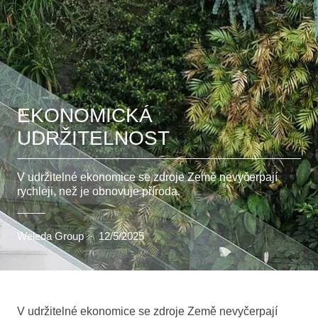
EKONOMICKÁ
UDRŽITELNOST
V udržitelné ekonomice se zdroje Země nevyčerpají
rychleji, než je obnovuje příroda.
Weleda Group
·
12/5/2025
V udržitelné ekonomice se zdroje Země nevyčerpají