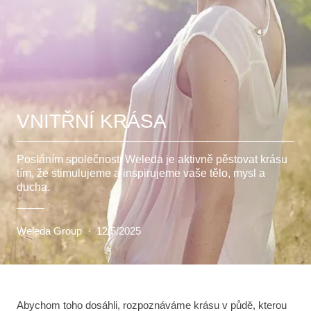
VNITŘNÍ KRÁSA
Posláním společnosti Weleda je aktivně pěstovat krásu
tím, že stimulujeme a inspirujeme vaše tělo, mysl a
ducha.
Weleda Group
·
12/5/2025
Abychom toho dosáhli, rozpoznáváme krásu v půdě, kterou