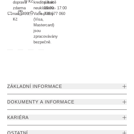
79 Kč
doprava
kreditní kartě
pátek
zdarma
neukládáme.
09:00 - 17:00
nad 1499
Vaše platby
775 577 060
Kč
(Visa,
Mastercard)
jsou
zpracovávány
bezpečně.
ZÁKLADNÍ INFORMACE
DOKUMENTY A INFORMACE
KARIÉRA
OSTATNÍ