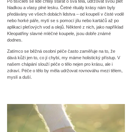
Po tisíciletí se lidé chtějí starat o svá těla, udržovat svou pleť
hladkou a vlasy plné lesku. Četné rituály krásy nám byly
předávány ve všech dobách lidstva – od koupelí v čisté vodě
nebo horké páře, mytí se s pomocí jílu nebo kartáčů až po
aplikaci pleťových vod a olejů. Některé z nich, jako například
Kleopatřiny slavné mléčné koupele, jsou dobře známé
dodnes.
Zatímco se běžná osobní péče často zaměřuje na to, že
dává kůži jen to, co jí chybí, my máme holistický přístup. V
našem chápání slouží péče o tělo nejen pro krásu, ale i
zdraví. Péče o tělo by měla udržovat rovnováhu mezi tělem,
myslí a duší.