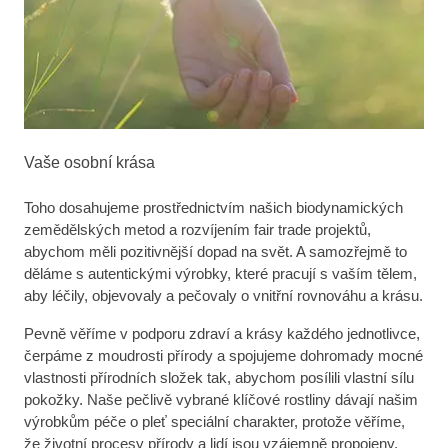
Vaše osobní krása
Toho dosahujeme prostřednictvím našich biodynamických
zemědělských metod a rozvíjením fair trade projektů,
abychom měli pozitivnější dopad na svět. A samozřejmě to
děláme s autentickými výrobky, které pracují s vaším tělem,
aby léčily, objevovaly a pečovaly o vnitřní rovnováhu a krásu.
Pevně věříme v podporu zdraví a krásy každého jednotlivce,
čerpáme z moudrosti přírody a spojujeme dohromady mocné
vlastnosti přírodních složek tak, abychom posílili vlastní sílu
pokožky. Naše pečlivě vybrané klíčové rostliny dávají našim
výrobkům péče o pleť speciální charakter, protože věříme,
že životní procesy přírody a lidí jsou vzájemně propojeny.