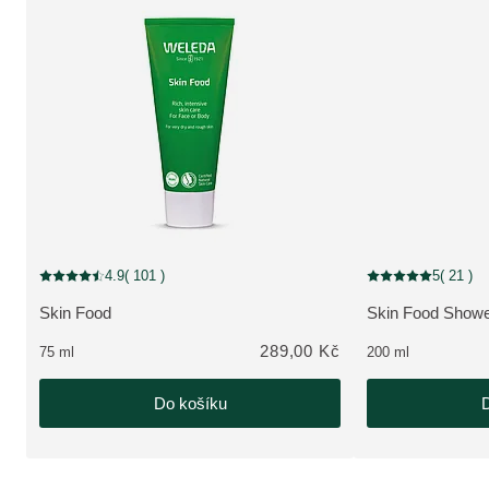
4.9
( 101 )
5
( 21 )
Aktuální hodnocení: 4.9 z 5 hvězdiček hodnoceno 101 zákazníky
Aktuální hodnocení
Skin Food
Skin Food Show
ZOBRAZIT PRODUKT:
ZOBRAZIT PRO
289,00 Kč
75 ml
200 ml
Do košíku
D