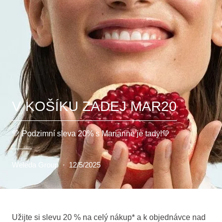
V KOŠÍKU ZADEJ MAR20
💚 Podzimní sleva 20% s Marianne je tady!💚
Weleda Group
·
12/5/2025
Užijte si slevu 20 % na celý nákup* a k objednávce nad