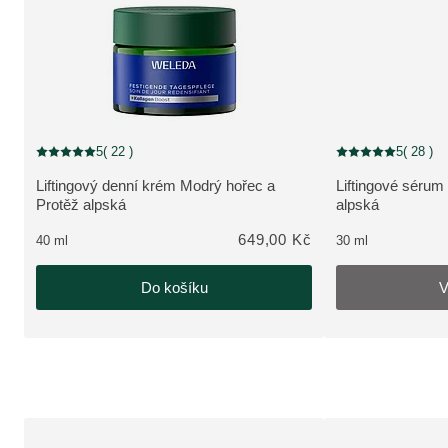
Vyprodáno
5
( 22 )
5
( 28 )
Aktuální hodnocení: 5 z 5 hvězdiček hodnoceno 22 zákazníky
Aktuální hodnocení
Liftingový denní krém Modrý hořec a
Liftingové sérum
ZOBRAZIT PRODUKT:
ZOBRAZIT PRO
Protěž alpská
alpská
649,00 Kč
40 ml
30 ml
Do košíku
V