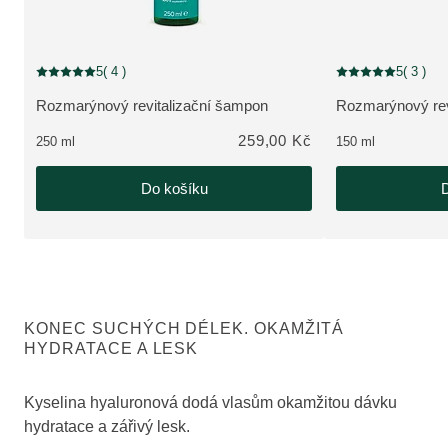
5
( 4 )
5
( 3 )
Aktuální hodnocení: 5 z 5 hvězdiček hodnoceno 4 zákazníky
Aktuální hodnocení
Rozmarýnový revitalizační šampon
Rozmarýnový revi
ZOBRAZIT PRODUKT:
ZOBRAZIT PRO
259,00 Kč
250 ml
150 ml
Do košíku
D
KONEC SUCHÝCH DÉLEK. OKAMŽITÁ
HYDRATACE A LESK
Kyselina hyaluronová dodá vlasům okamžitou dávku
hydratace a zářivý lesk.