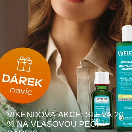
VÍKENDOVÁ AKCE: SLEVA 20
% NA VLASOVOU PÉČI +