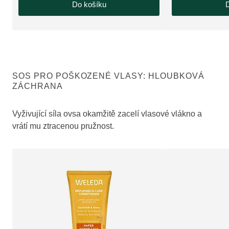
Do košíku
D
SOS PRO POŠKOZENÉ VLASY: HLOUBKOVÁ
ZÁCHRANA
Vyživující síla ovsa okamžitě zacelí vlasové vlákno a
vrátí mu ztracenou pružnost.