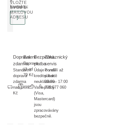
VLOŽTE
kontaktu:
SVOU E-
MAILOVOU
ADRESU
Doprava
Balení
Bezpečná
Zákaznický
zdarma
Doprava
platba
servis
již od
Standartní
Údaje o vaší
Pondělí až
79 Kč
doprava
kreditní kartě
pátek
zdarma
neukládáme.
09:00 - 17:00
nad 1499
Vaše platby
775 577 060
Kč
(Visa,
Mastercard)
jsou
zpracovávány
bezpečně.