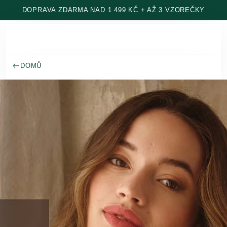
Přeskočit na hlavní obsah
DOPRAVA ZDARMA NAD 1 499 KČ + AŽ 3 VZOREČKY
DOMŮ