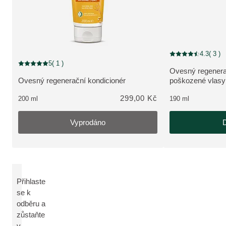
4.3
( 3 )
Aktuální hodnocení
Vyprodáno
5
( 1 )
Aktuální hodnocení: 5 z 5 hvězdiček hodnoceno 1 zákazníky
Ovesný regenera
ZOBRAZIT PRO
Ovesný regenerační kondicionér
poškozené vlasy
ZOBRAZIT PRODUKT:
299,00 Kč
200 ml
190 ml
Vyprodáno
D
Přihlaste
se k
odběru a
zůstaňte
v